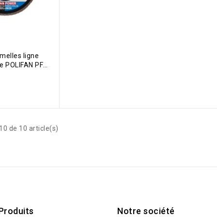
melles ligne
e POLIFAN PFF
WER STEELOX
0 de 10 article(s)
Produits
Notre société