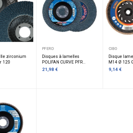
PFERD
CIBO
lle zirconium
Disques à lamelles
Disque lame
Gr 120
POLIFAN CURVE PFR
M14 Ø 125 G
125x22.3 mm Z40 SGP
21,98 €
9,14 €
STEELOX