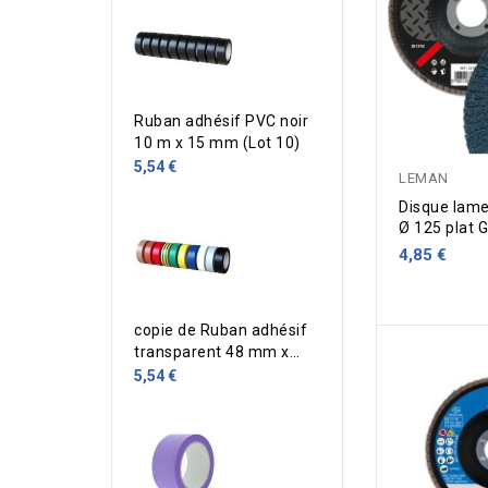
Ruban adhésif PVC noir
10 m x 15 mm (Lot 10)
5,54 €
LEMAN
Disque lame
Ø 125 plat 
4,85 €
copie de Ruban adhésif
transparent 48 mm x
100 m
5,54 €