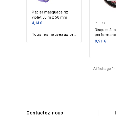
Papier masquage riz
violet 50 m x 50 mm
4,14 €
PFERD
Disques à la
Tous les nouveaux produits
performanc
125 SG PO
9,91 €
Grain 40
Affichage 1-1
Contactez-nous