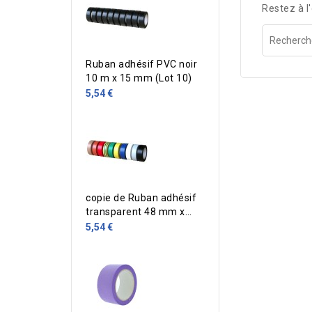
Restez à l'
Ruban adhésif PVC noir
10 m x 15 mm (Lot 10)
5,54 €
copie de Ruban adhésif
transparent 48 mm x
100 m
5,54 €