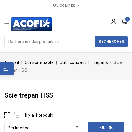
Quick Links
0
RECHERCHER
Accueil
Consommable
Outil coupant
Trépans
Scie
trépan HSS
Scie trépan HSS
Il y a 1 produit.

FILTRE
Pertinence